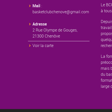
Le BCC
Mail
:
à tous
basketclubchenove@gmail.com
Depuis
Adresse
travail
2 Rue Olympe de Gouges,
propos
21300 Chenôve
quelqu
Voir la carte
recher
La for
préoc
mais b
du bas
format
large 