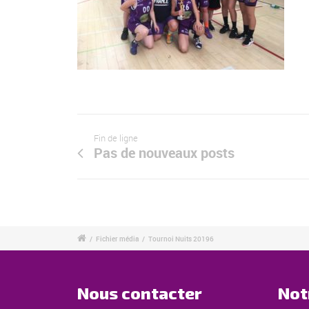
Fin de ligne
Pas de nouveaux posts
/
Fichier média
/
Tournoi Nuits 20196
Nous contacter
Not