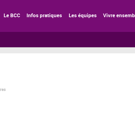
Le BCC
Infos pratiques
Les équipes
Vivre ensemb
res