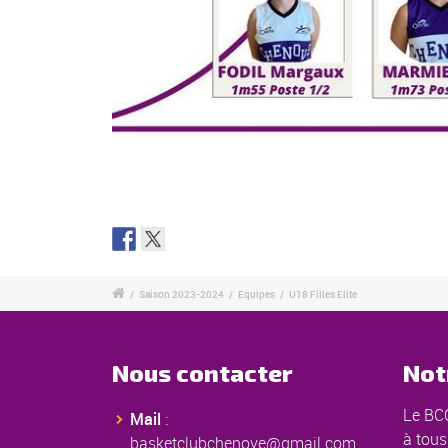
/
Saison 2023-2024
/
Equipes
/
U18 Filles Elite
Nous contacter
Not
Le BCC
Mail
:
à tous
basketclubchenove@gmail.com