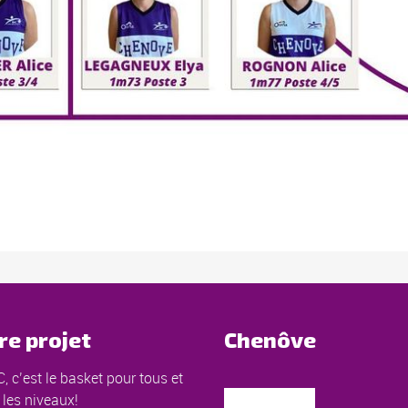
re projet
Chenôve
, c’est le basket pour tous et
 les niveaux!