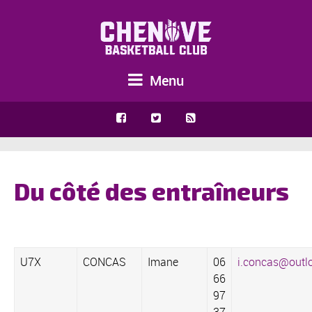
Menu
Du côté des entraîneurs
U7X
CONCAS
Imane
06
i.concas@outlo
66
97