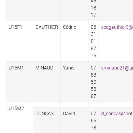
45
18
17
U15F1
GAUTHIER
Cédric
06
cedgauthier3
31
51
87
75‬
U15M1
MINAUD
Yanis
07
yminaud21@g
83
50
56
87
U15M2
CONCAS
David
07
d_concas@hotm
66
78