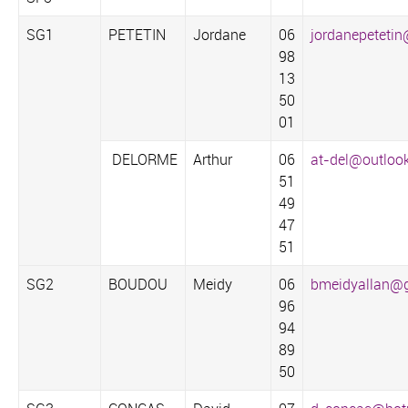
SG1
PETETIN
Jordane
06
jordanepeteti
98
13
50
01
DELORME
Arthur
06
at-del@outlook
51
49
47
51‬
SG2
BOUDOU
Meidy
06
bmeidyallan@
96
94
89
50