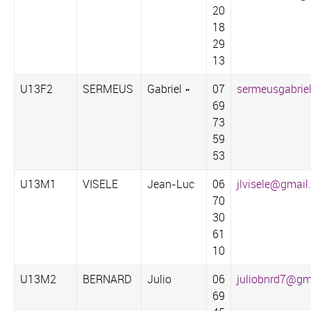
20
18
29
13
U13F2
SERMEUS
Gabriel »
07
sermeusgabri
69
73
59
53
U13M1
VISELE
Jean-Luc
06
jlvisele@gmai
70
30
61
10
U13M2
BERNARD
Julio
06
juliobnrd7@gm
69