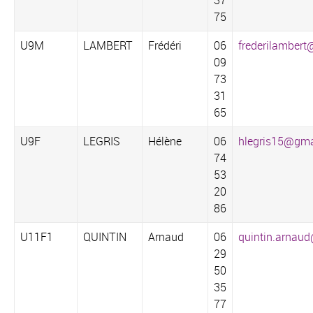
37
75
U9M
LAMBERT
Frédéri
06
frederilambert
09
73
31
65
U9F
LEGRIS
Hélène
06
hlegris15@gma
74
53
20
86
U11F1
QUINTIN
Arnaud
06
quintin.arnau
29
50
35
77