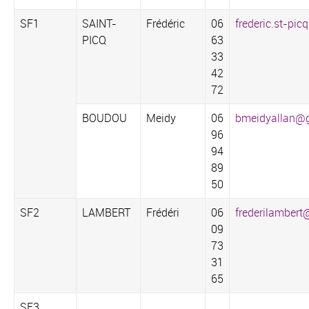
SF1
SAINT-
Frédéric
06
frederic.st-pic
PICQ
63
33
42
72‬
BOUDOU
Meidy
06
bmeidyallan@
96
94
89
50
SF2
LAMBERT
Frédéri
06
frederilambert
09
73
31
65
SF3