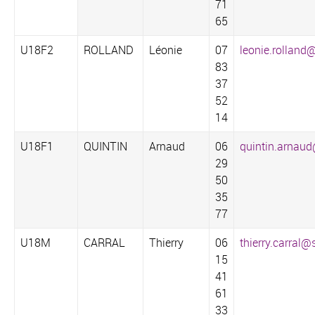
71
65‬
U18F2
ROLLAND
Léonie
07
leonie.rolland@
83
37
52
14‬
U18F1
QUINTIN
Arnaud
06
quintin.arnau
29
50
35
77‬
U18M
CARRAL
Thierry
06
thierry.carral@s
15
41
61
33‬