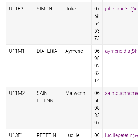
U11F2
SIMON
Julie
07
julie.smn31@g
68
54
63
73
U11M1
DIAFERIA
Aymeric
06
aymeric.dia@ho
95
92
82
14
U11M2
SAINT
Maïwenn
06
saintetienne
ETIENNE
50
08
32
97
U13F1
PETETIN
Lucille
06
lucillepetetin