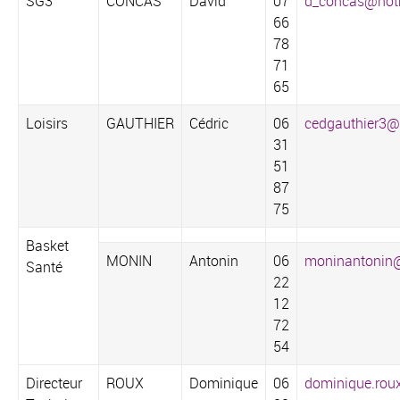
SG3
CONCAS
David
07
d_concas@hotm
66
78
71
65‬
Loisirs
GAUTHIER
Cédric
06
cedgauthier3
31
51
87
75‬
Basket
MONIN
Antonin
06
moninantonin
Santé
22
12
72
54
Directeur
ROUX
Dominique
06
dominique.roux