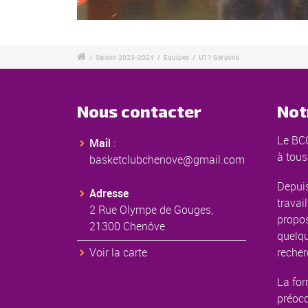
/
Saison 2023-2024
/
Equipes
/
U11 Garçons
Nous contacter
Not
Le BCC
Mail
:
à tous
basketclubchenove@gmail.com
Depuis
Adresse
travail
2 Rue Olympe de Gouges,
propos
21300 Chenôve
quelqu
Voir la carte
recher
La for
préoc