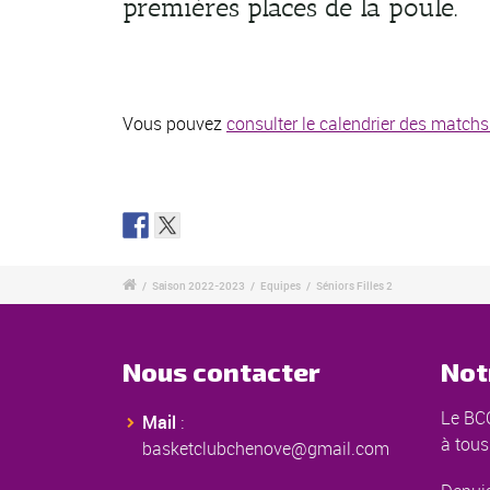
premières places de la poule.
Vous pouvez
consulter le calendrier des matchs 
/
Saison 2022-2023
/
Equipes
/
Séniors Filles 2
Nous contacter
Not
Le BCC
Mail
:
à tous
basketclubchenove@gmail.com