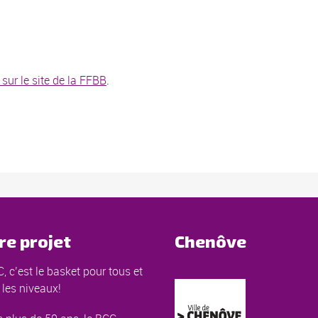
sur le site de la FFBB
.
re projet
Chenôve
, c’est le basket pour tous et
 les niveaux!