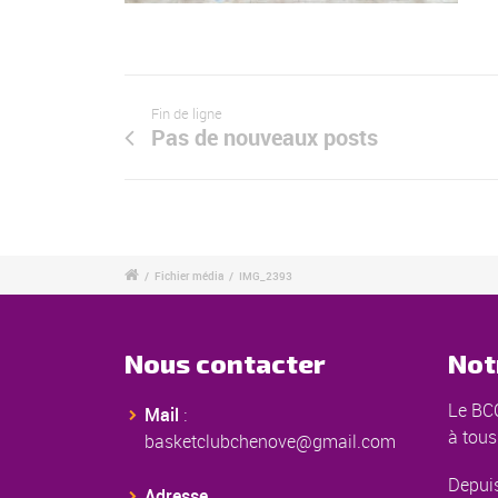
Fin de ligne
Pas de nouveaux posts
/
Fichier média
/
IMG_2393
Nous contacter
Not
Le BCC
Mail
:
à tous
basketclubchenove@gmail.com
Depuis
Adresse