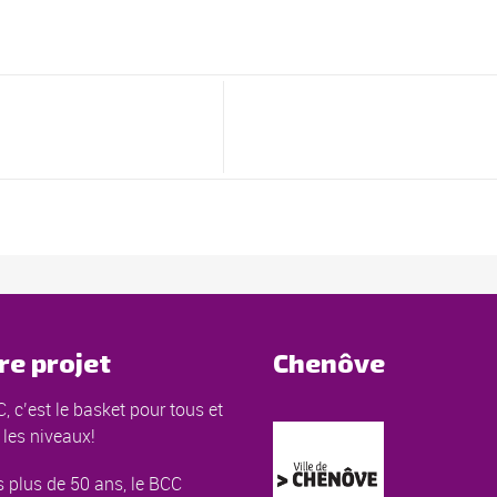
re projet
Chenôve
, c’est le basket pour tous et
 les niveaux!
 plus de 50 ans, le BCC