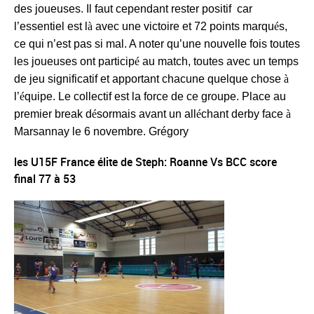
des joueuses. Il faut cependant rester positif
car
l’essentiel est l
à
avec une victoire et 72 points marqu
é
s,
ce qui n’est pas si mal. A noter qu’une nouvelle fois toutes
les joueuses ont particip
é
au match, toutes avec un temps
de jeu significatif et apportant chacune quelque chose
à
l’
é
quipe. Le collectif est la force de ce groupe. Place au
premier break d
é
sormais avant un all
é
chant derby face
à
Marsannay le 6 novembre. Grégory
les U15F France élite de Steph: Roanne Vs BCC score
final 77 à 53