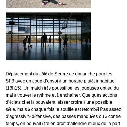
D
é
placement du c
ô
t
é
de Seurre ce dimanche pour les
SF3 avec un coup d’envoi
à
un horaire plut
ô
t inhabituel
(13h15). Un match tr
è
s poussif o
ù
les joueuses ont eu du
mal
à
trouver le rythme et
à
encha
î
ner. Quelques actions
d’
é
clats ci et l
à
pouvaient laisser croire
à
une possible
s
é
rie, mais
à
chaque fois le souffle est retomb
é
! Pas assez
d’agressivit
é
d
é
fensive, des passes manqu
é
es ou
à
contre
temps, on pouvait
ê
tre en droit d’attendre mieux de la part