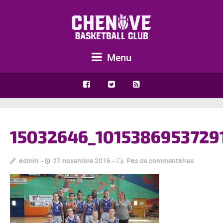
Menu
15032646_1015386953729
admin
21 novembre 2016
Pas de commentaires