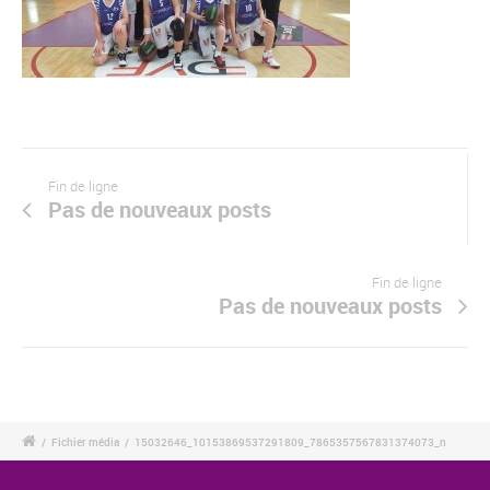
Fin de ligne
Pas de nouveaux posts
Fin de ligne
Pas de nouveaux posts
/
Fichier média
/
15032646_10153869537291809_7865357567831374073_n