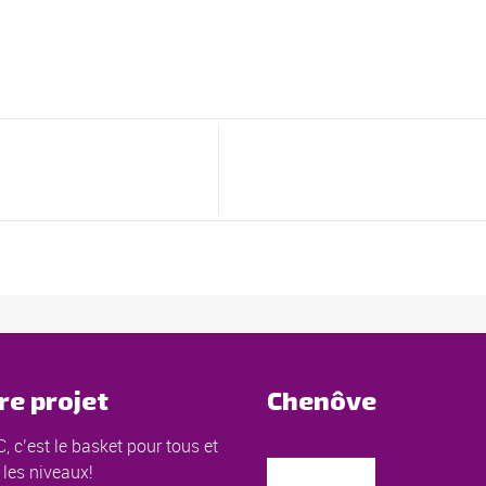
re projet
Chenôve
, c’est le basket pour tous et
 les niveaux!