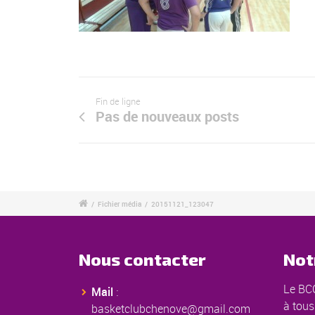
Fin de ligne
Pas de nouveaux posts
/
Fichier média
/
20151121_123047
Nous contacter
Not
Le BCC
Mail
:
à tous
basketclubchenove@gmail.com