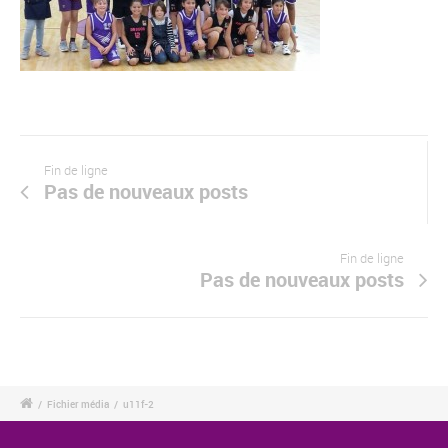
Fin de ligne
Pas de nouveaux posts
Fin de ligne
Pas de nouveaux posts
/
Fichier média
/
u11f-2