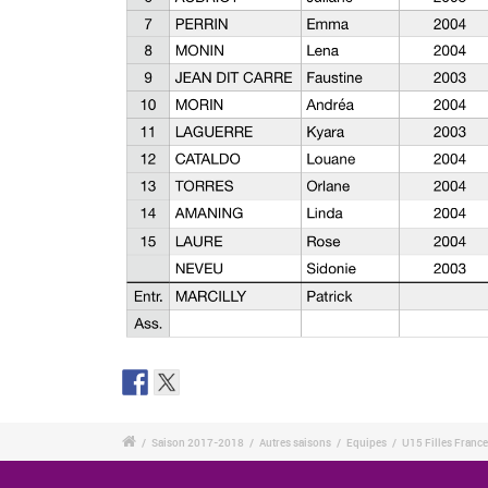
/
Saison 2017-2018
/
Autres saisons
/
Equipes
/
U15 Filles France