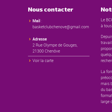
Nous contacter
Not
Le BCC
Mail
:
à tous
basketclubchenove@gmail.com
Depuis
Adresse
travail
2 Rue Olympe de Gouges,
propos
21300 Chenôve
quelqu
Voir la carte
recher
La for
préoc
mais b
du bas
format
large 