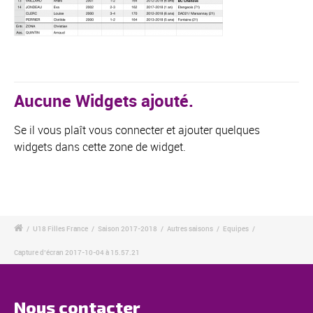
Aucune Widgets ajouté.
Se il vous plaît vous connecter et ajouter quelques
widgets dans cette zone de widget.
/
U18 Filles France
/
Saison 2017-2018
/
Autres saisons
/
Equipes
/
Capture d’écran 2017-10-04 à 15.57.21
Nous contacter