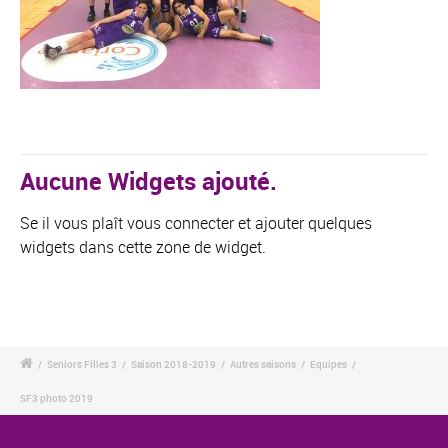
Aucune Widgets ajouté.
Se il vous plaît vous connecter et ajouter quelques
widgets dans cette zone de widget.
/
Seniors Filles 3
/
Saison 2018-2019
/
Autres saisons
/
Equipes
/
SF3 photo 2019