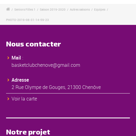
/
Seniors Filles 1
/
Saison 2019-2020
/
Autres saisons
/
Equipes
/
PHOTO-2019-08-31-14-59-23
Nous contacter
Mail
:
basketclubchenove@gmail.com
Adresse
2 Rue Olympe de Gouges, 21300 Chenôve
Voir la carte
Notre projet