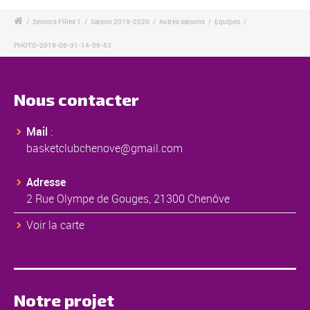
/
Seniors Filles 1
/
Saison 2019-2020
/
Autres saisons
/
Equipes
/
PHOTO-2019-08-31-14-59-53
Nous contacter
Mail
:
basketclubchenove@gmail.com
Adresse
2 Rue Olympe de Gouges, 21300 Chenôve
Voir la carte
Notre projet