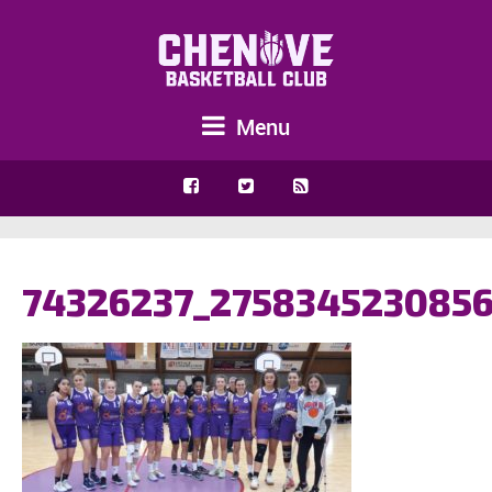
Menu
74326237_2758345230856