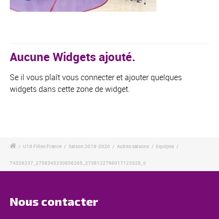
Aucune Widgets ajouté.
Se il vous plaît vous connecter et ajouter quelques
widgets dans cette zone de widget.
/
U18 Filles France
/
Saison 2019-2020
/
Autres saisons
/
Equipes
/
74326237_2758345230856265_2738122796017123328_o
Nous contacter