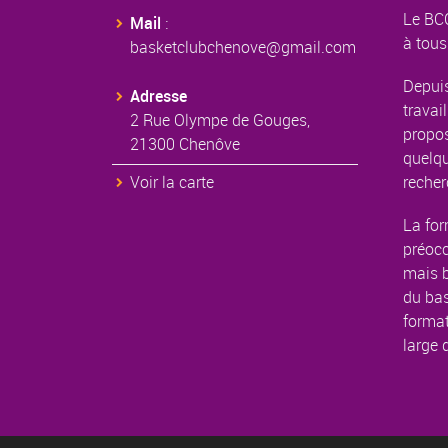
Le BCC
Mail
:
à tous
basketclubchenove@gmail.com
Depuis
Adresse
travail
2 Rue Olympe de Gouges,
propos
21300 Chenôve
quelqu
Voir la carte
recher
La for
préoc
mais b
du bas
format
large 