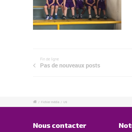
Fin de ligne
Pas de nouveaux posts
/
Fichier média
/
U9
Nous contacter
Not