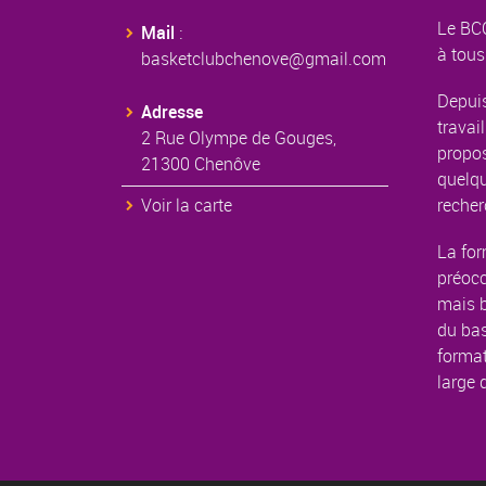
Le BCC
Mail
:
à tous
basketclubchenove@gmail.com
Depuis
Adresse
travail
2 Rue Olympe de Gouges,
propos
21300 Chenôve
quelqu
Voir la carte
recher
La for
préoc
mais b
du bas
format
large 