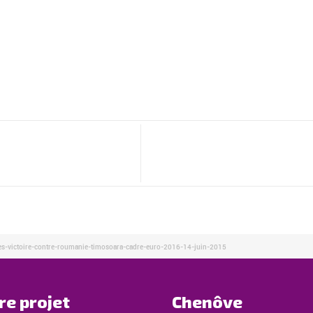
es-victoire-contre-roumanie-timosoara-cadre-euro-2016-14-juin-2015
re projet
Chenôve