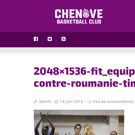
2048×1536-fit_equip
contre-roumanie-ti
admin
14 juin 2016
Pas de commentaires