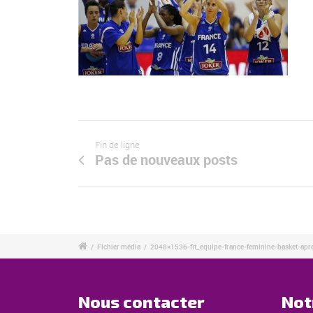
Fin de ligne
Pas de nouveaux posts
/
Fichier média
/
2048×1536-fit_equipe-france-feminine-basket-apr
Nous contacter
Not