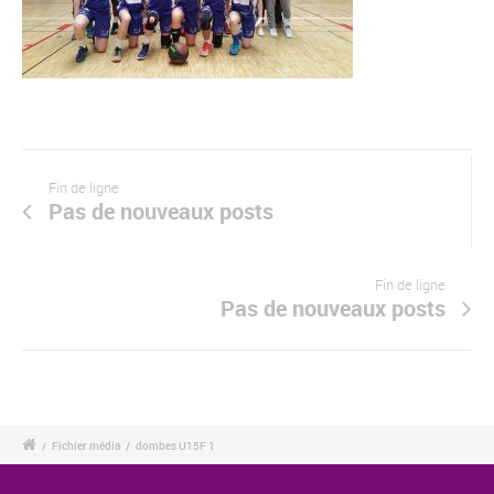
Fin de ligne
Pas de nouveaux posts
Fin de ligne
Pas de nouveaux posts
/
Fichier média
/
dombes U15F 1