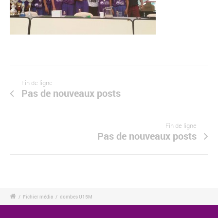
Fin de ligne
Pas de nouveaux posts
Fin de ligne
Pas de nouveaux posts
/
Fichier média
/
dombes U15M