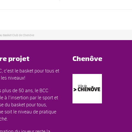
 au Basket Club de Chenôve
re projet
Chenôve
, c’est le basket pour tous et
 les niveaux!
 plus de 50 ans, le BCC
le à l’insertion par le sport et
e du basket pour tous,
e soit le niveau de pratique
ché.
mation du joueur reste la