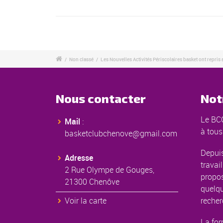
/
Non classé
/
Les Nouvelles Activités Périscolaires basket ont repris
Nous contacter
Not
Le BCC
Mail
:
à tous
basketclubchenove@gmail.com
Depuis
Adresse
travail
2 Rue Olympe de Gouges,
propos
21300 Chenôve
quelqu
Voir la carte
recher
La for