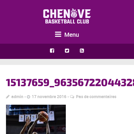
Menu
15137659_9635672204432
admin
17 novembre 2016
Pas de commentaires