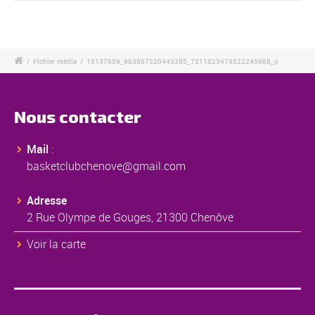
/
Fichier média
/
15137659_963567220443285_7211823419522245988_o
Nous contacter
Mail
:
basketclubchenove@gmail.com
Adresse
2 Rue Olympe de Gouges, 21300 Chenôve
Voir la carte