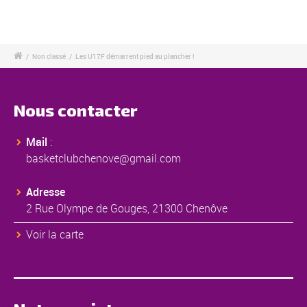
/
Non classé
/
Les U17F démarrent pied au plancher !
Nous contacter
Mail
:
basketclubchenove@gmail.com
Adresse
2 Rue Olympe de Gouges, 21300 Chenôve
Voir la carte