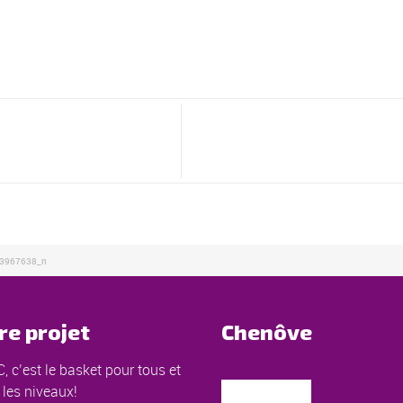
3967638_n
re projet
Chenôve
, c’est le basket pour tous et
 les niveaux!