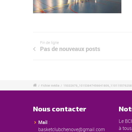
Fin de ligne
Pas de nouveaux posts
/
Fichier média
/
15032679_10153847456641809_110115576258
Nous contacter
Not
Le BCC
Mail
:
à tous
basketclubchenove@gmail.com