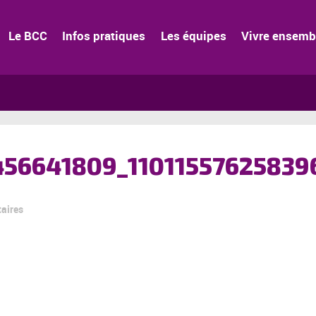
Le BCC
Infos pratiques
Les équipes
Vivre ensemb
456641809_11011557625839
aires