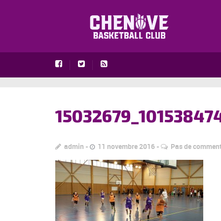
15032679_10153847
admin
11 novembre 2016
Pas de comment