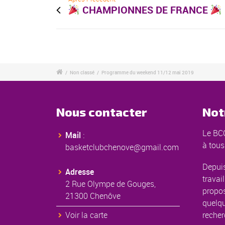
CHAMPIONNES DE FRANCE
/
Non classé
/
Programme du weekend 11/12 mai 2019
Nous contacter
Not
Le BCC
Mail
:
à tous
basketclubchenove@gmail.com
Depuis
Adresse
travail
2 Rue Olympe de Gouges,
propos
21300 Chenôve
quelqu
Voir la carte
recher