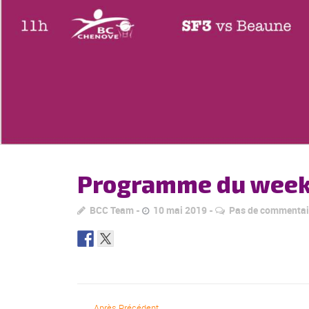
Programme du weeke
BCC Team
10 mai 2019
Pas de commentai
Après Précédent