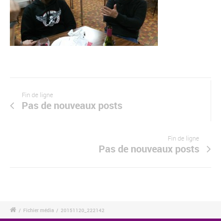
Fin de ligne
Pas de nouveaux posts
Fin de ligne
Pas de nouveaux posts
/
Fichier média
/
20151120_222142