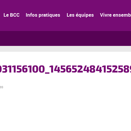
Le BCC
Infos pratiques
Les équipes
Vivre ensemb
031156100_14565248415258
es