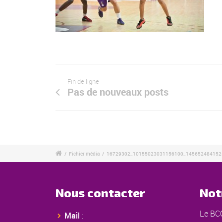
Fin de ligne
Pas de nouveaux posts
/
Fichier média
/
16729302_10155023031156100_145652484152
Nous contacter
Not
Le BCC
Mail
: