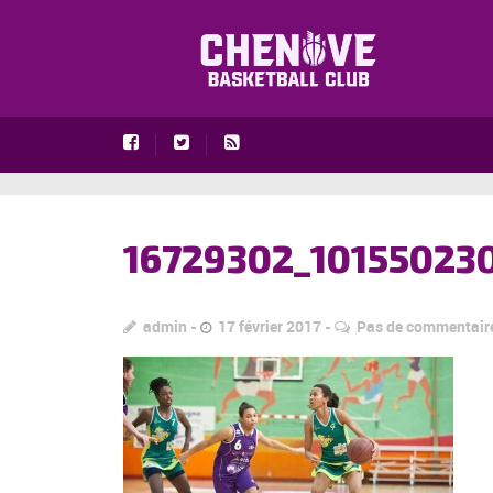
16729302_10155023
admin
17 février 2017
Pas de commentair