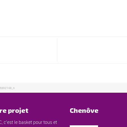
5892148_n
re projet
Chenôve
, c’est le basket pour tous et