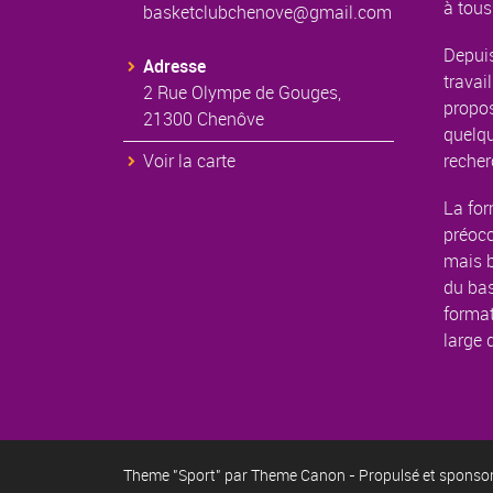
à tous
basketclubchenove@gmail.com
Depuis
Adresse
travail
2 Rue Olympe de Gouges,
propos
21300 Chenôve
quelqu
Voir la carte
recher
La for
préoc
mais b
du bas
format
large 
Theme "Sport" par
Theme Canon
- Propulsé et sponso