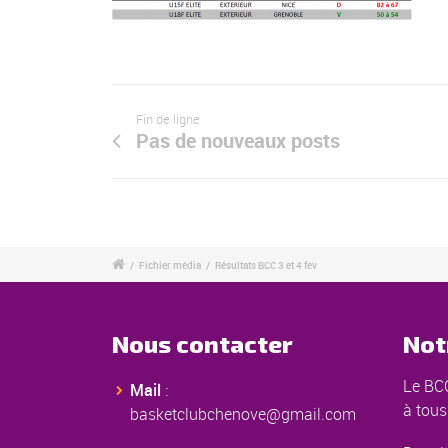
Fin de ligne
Pas de nouveaux posts
/
Fichier média
/
Résultats BCC 3 et 4 fev
Nous contacter
Not
Le BCC
Mail
:
à tous
basketclubchenove@gmail.com