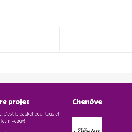
re projet
Chenôve
, c’est le basket pour tous et
 les niveaux!