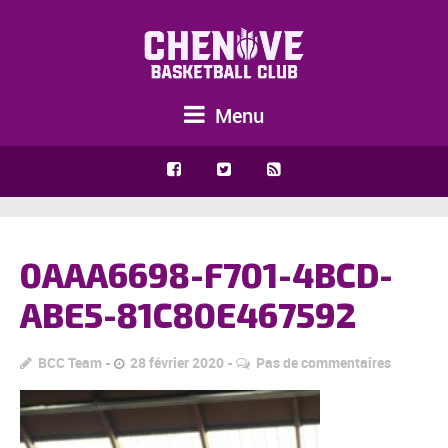
Menu
0AAA6698-F701-4BCD-
ABE5-81C80E467592
BCC Team
28 février 2020
Pas de commentaires