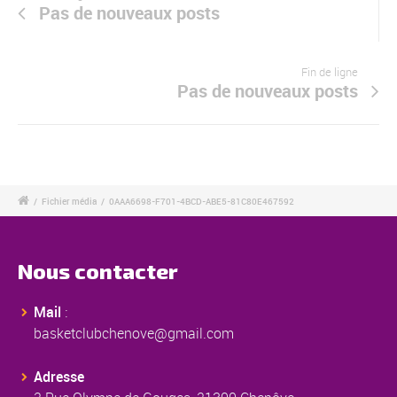
Pas de nouveaux posts
Fin de ligne
Pas de nouveaux posts
/
Fichier média
/
0AAA6698-F701-4BCD-ABE5-81C80E467592
Nous contacter
Mail
:
basketclubchenove@gmail.com
Adresse