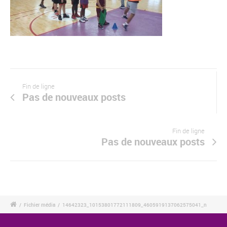
Fin de ligne
Pas de nouveaux posts
Fin de ligne
Pas de nouveaux posts
/
Fichier média
/
14642323_10153801772111809_4605919137062575041_n