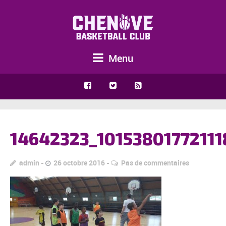
Menu
14642323_1015380177211
admin
26 octobre 2016
Pas de commentaires