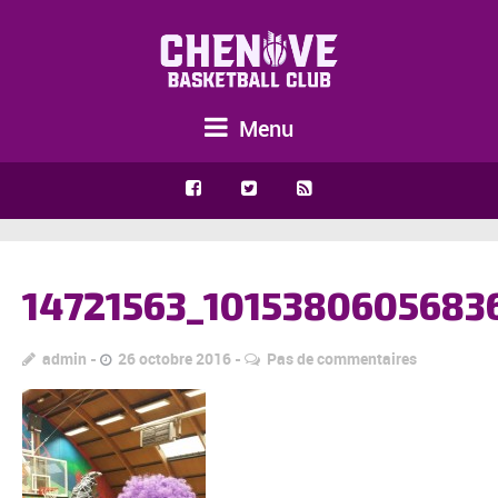
Menu
14721563_101538060568
admin
26 octobre 2016
Pas de commentaires