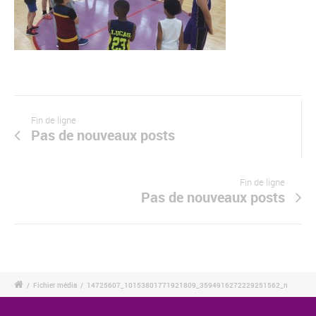
Fin de ligne
Pas de nouveaux posts
Fin de ligne
Pas de nouveaux posts
/
Fichier média
/
14725607_10153801771921809_3594916272229251562_n