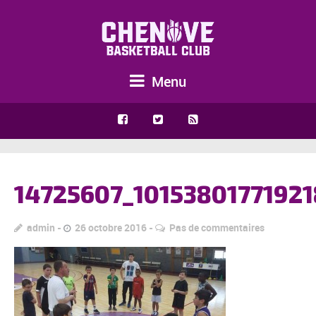
Menu
14725607_1015380177192
admin
26 octobre 2016
Pas de commentaires