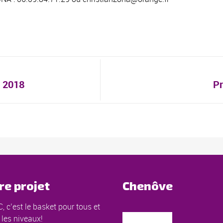
s 2018
Pr
re projet
Chenôve
, c’est le basket pour tous et
 les niveaux!