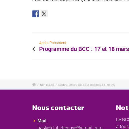
Après Précédent
Programme du BCC : 17 et 18 mar
/
Non classé
/
Stage et tests U18F Elite vacances de Pâques
Nous contacter
Not
Le BCC
Mail
:
à tous
basketclubchenove@gmail.com