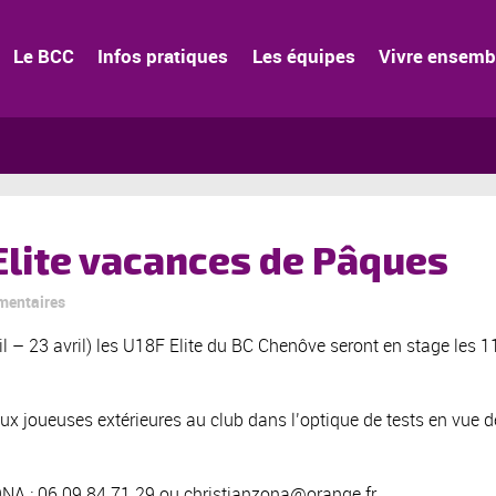
Le BCC
Infos pratiques
Les équipes
Vivre ensemb
 Elite vacances de Pâques
mentaires
 – 23 avril) les U18F Elite du BC Chenôve seront en stage les 1
aux joueuses extérieures au club dans l’optique de tests en vue 
ONA : 06.09.84.71.29 ou
christianzona@orange.fr