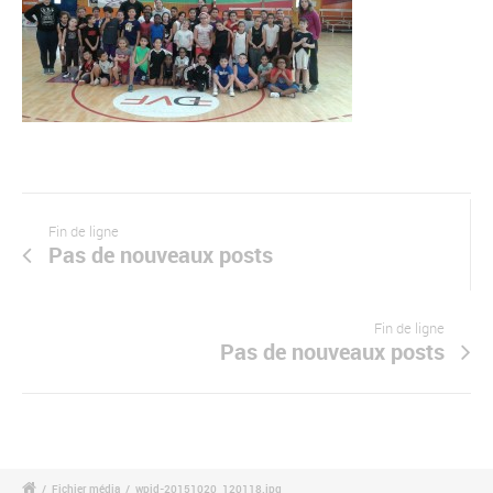
Fin de ligne
Pas de nouveaux posts
Fin de ligne
Pas de nouveaux posts
/
Fichier média
/
wpid-20151020_120118.jpg