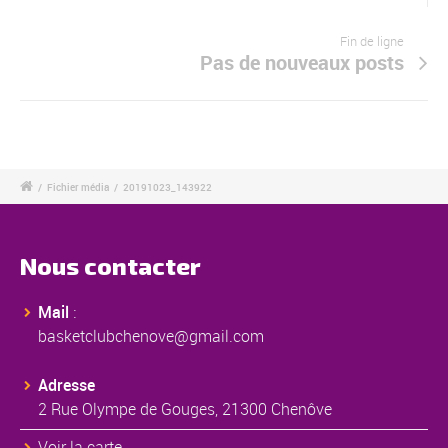
Fin de ligne
Pas de nouveaux posts
/
Fichier média
/
20191023_143922
Nous contacter
Mail
:
basketclubchenove@gmail.com
Adresse
2 Rue Olympe de Gouges, 21300 Chenôve
Voir la carte