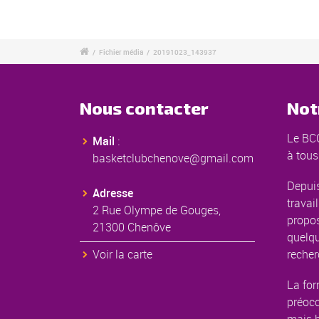
/
Fichier média
/
20191023_143937
Nous contacter
Not
Le BCC
Mail
:
à tous
basketclubchenove@gmail.com
Depuis
Adresse
travail
2 Rue Olympe de Gouges,
propos
21300 Chenôve
quelqu
Voir la carte
recher
La for
préoc