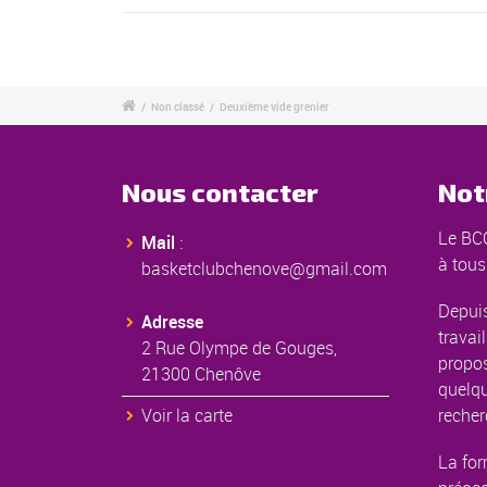
/
Non classé
/
Deuxième vide grenier
Nous contacter
Not
Le BCC
Mail
:
à tous
basketclubchenove@gmail.com
Depuis
Adresse
travail
2 Rue Olympe de Gouges,
propos
21300 Chenôve
quelqu
Voir la carte
recher
La for