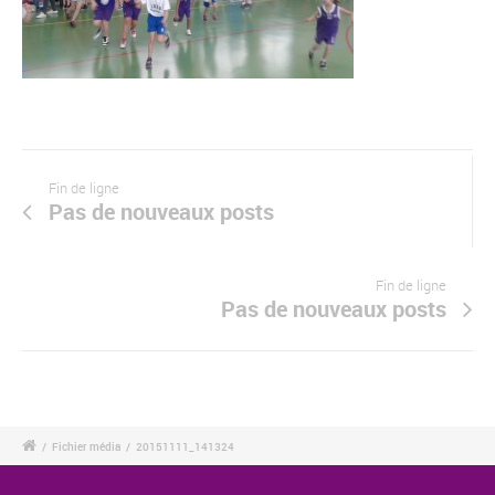
Fin de ligne
Pas de nouveaux posts
Fin de ligne
Pas de nouveaux posts
/
Fichier média
/
20151111_141324