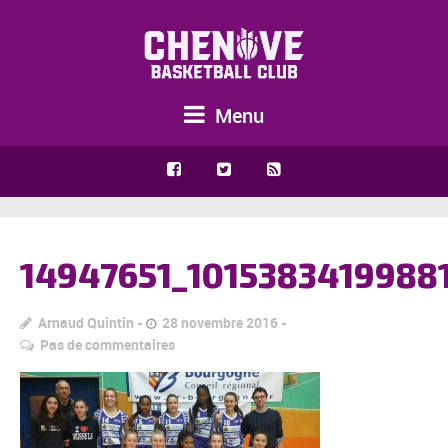
Menu
14947651_1015383419988
Arnaud Quintin
28 novembre 2016
Pas de commentaires