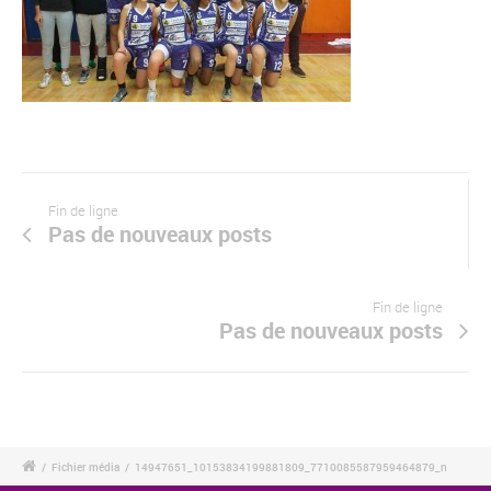
Fin de ligne
Pas de nouveaux posts
Fin de ligne
Pas de nouveaux posts
/
Fichier média
/
14947651_10153834199881809_7710085587959464879_n