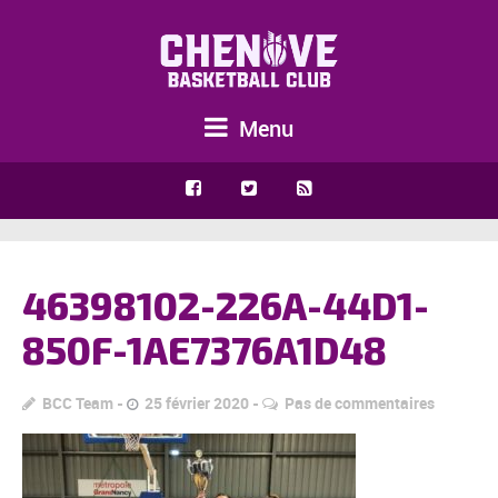
Menu
46398102-226A-44D1-
850F-1AE7376A1D48
BCC Team
25 février 2020
Pas de commentaires