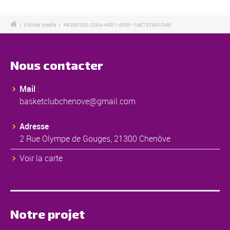
/
Fichier média
/
46398102-226A-44D1-850F-1AE7376A1D48
Nous contacter
Mail
:
basketclubchenove@gmail.com
Adresse
2 Rue Olympe de Gouges, 21300 Chenôve
Voir la carte
Notre projet