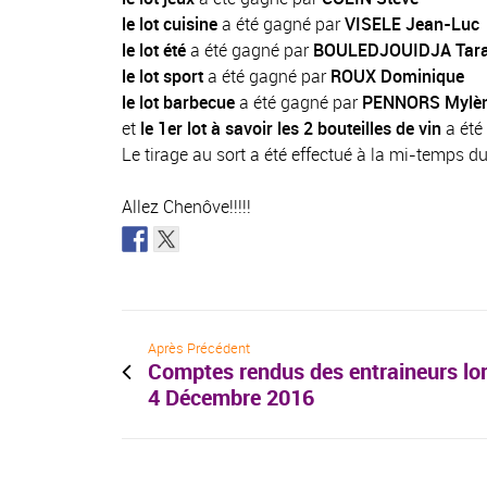
le lot cuisine
a été gagné par
VISELE Jean-Luc
le lot été
a été gagné par
BOULEDJOUIDJA Tar
le lot sport
a été gagné par
ROUX Dominique
le lot barbecue
a été gagné par
PENNORS Mylè
et
le 1er lot à savoir les 2 bouteilles de vin
a été
Le tirage au sort a été effectué à la mi-temps 
Allez Chenôve!!!!!
Après Précédent
Comptes rendus des entraineurs lor
4 Décembre 2016