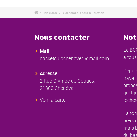
/
Non classé
/
Bilan tombola pour le Téléthon
Nous contacter
Not
Le BCC
Mail
:
à tous
basketclubchenove@gmail.com
Depuis
Adresse
travail
2 Rue Olympe de Gouges,
propos
21300 Chenôve
quelqu
Voir la carte
recher
La for
préoc
mais b
du bas