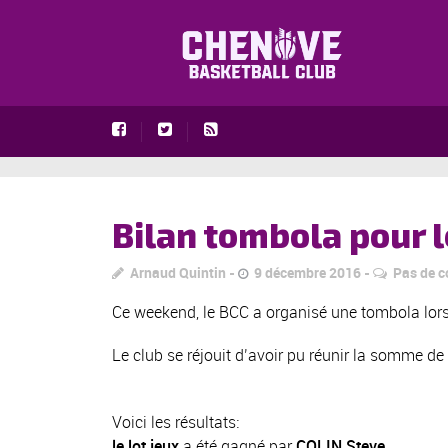
Bilan tombola pour 
Arnaud Quintin
9 décembre 2016
Pas de 
Ce weekend, le BCC a organisé une tombola lors 
Le club se réjouit d’avoir pu réunir la somme de
Voici les résultats:
le lot jeux
a été gagné par
COLIN Steve